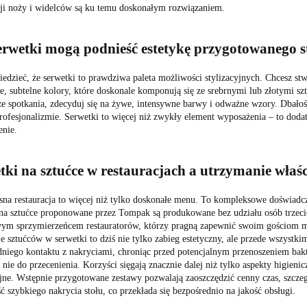
cji noży i widelców są ku temu doskonałym rozwiązaniem.
erwetki mogą podnieść estetykę przygotowanego s
edzieć, że serwetki to prawdziwa paleta możliwości stylizacyjnych. Chcesz stw
, subtelne kolory, które doskonale komponują się ze srebrnymi lub złotymi szt
e spotkania, zdecyduj się na żywe, intensywne barwy i odważne wzory. Dbałoś
profesjonalizmie. Serwetki to więcej niż zwykły element wyposażenia – to dod
nie.
tki na sztućce w restauracjach a utrzymanie właśc
na restauracja to więcej niż tylko doskonałe menu. To kompleksowe doświadc
na sztućce proponowane przez Tompak są produkowane bez udziału osób trzecic
ym sprzymierzeńcem restauratorów, którzy pragną zapewnić swoim gościom m
 sztućców w serwetki to dziś nie tylko zabieg estetyczny, ale przede wszystk
dniego kontaktu z nakryciami, chroniąc przed potencjalnym przenoszeniem bak
nie do przecenienia. Korzyści sięgają znacznie dalej niż tylko aspekty higienic
ne. Wstępnie przygotowane zestawy pozwalają zaoszczędzić cenny czas, szczegó
 szybkiego nakrycia stołu, co przekłada się bezpośrednio na jakość obsługi.