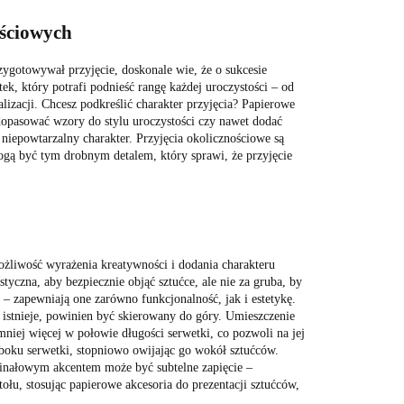
ościowych
ygotowywał przyjęcie, doskonale wie, że o sukcesie
k, który potrafi podnieść rangę każdej uroczystości – od
izacji. Chcesz podkreślić charakter przyjęcia? Papierowe
opasować wzory do stylu uroczystości czy nawet dodać
niepowtarzalny charakter. Przyjęcia okolicznościowe są
mogą być tym drobnym detalem, który sprawi, że przyjęcie
ożliwość wyrażenia kreatywności i dodania charakteru
yczna, aby bezpiecznie objąć sztućce, ale nie za gruba, by
 – zapewniają one zarówno funkcjonalność, jak i estetykę.
i istnieje, powinien być skierowany do góry. Umieszczenie
niej więcej w połowie długości serwetki, co pozwoli na jej
 boku serwetki, stopniowo owijając go wokół sztućców.
Finałowym akcentem może być subtelne zapięcie –
łu, stosując papierowe akcesoria do prezentacji sztućców,