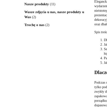
Elegancka
Nasze produkty
(11)
wydarzen
nieistotn
Wasze zdjęcia u nas, nasze produkty u
prezentac
Was
(2)
dekoracyj
oraz dbał
Trochę o nas
(2)
Spis treśc
Dl
Ja
Se
hi
Pa
Ja
Dlacz
Podczas o
tylko pod
zwykły do
zapakowan
porządku 
dopasować