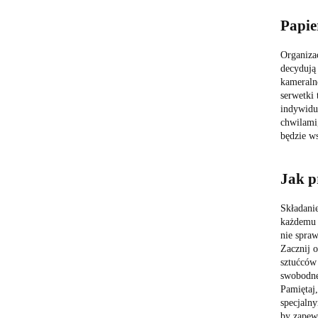
Papie
Organiza
decydują 
kameralne
serwetki
indywidua
chwilami,
będzie ws
Jak p
Składanie
każdemu n
nie spraw
Zacznij o
sztućców
swobodne 
Pamiętaj
specjalny
by zapew