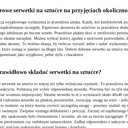
rowe serwetki na sztućce na przyjęciach okoliczn
cja wyjątkowego wydarzenia to prawdziwa sztuka. Każdy, kto kiedykolwiek prz
najdrobniejsze szczegóły. Papierowe akcesoria do sztućców to prawdziwy dodate
go jubileuszu po huczne wesele. Prawdziwe piękno tkwi w możliwości personal
 to ideal­ne narzędzie. Możesz wybrać kolory zgodne z motywem przewodnim, d
lne akcenty. To świetna okazja, by twórczo wyrazić siebie i nadać wydarzeniu 
 które zostają w pamięci na długie lata. Dobrze dobrane serwetki na sztućce 
pominane jako wyjątkowe, pełne stylu i charakteru.
rawidłowo składać serwetki na sztućce?
 serwetek na sztućce to więcej niż tylko techniczna czynność. To prawdziwa m
akryciu. Podstawą jest wybór odpowiedniej serwetki. Powinna być na tyle elast
iać wrażenia nieporęcznej. Idealne serwetki to te o wymiarach około 40x40 cm
d rozłożenia serwetki na płaskiej powierzchni, zwracając uwagę na wzór – jeśl
 to moment, na który musisz zwrócić szczególną uwagę
–
powinny znaleźć się m
owinięcie. Zwijanie wymaga delikatności i precyzji. Zacznij od najdłuższego
, aby opakowanie było równomierne i szczelne, ale nie za mocno naciągnięte. 
m pierścieniem czy ozdobnym sznureczkiem. Zadbaj odpowiednio o nakrycie sto
nić gościom maksymalny poziom higieny i komfortu.