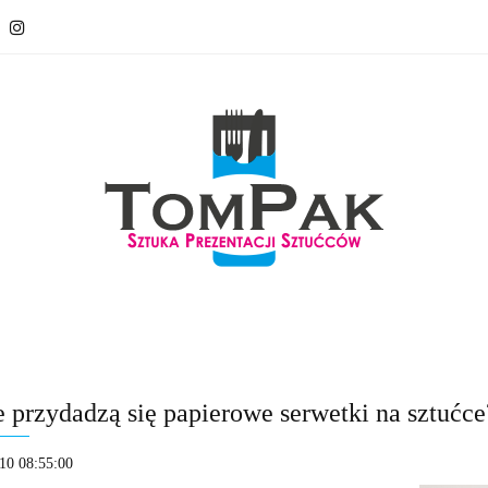
 sztućce
Serwetki na sztućce
ECO Recycling
O na
sztućce
Serwetki na sztućce
ECO Recycling
O nas
 przydadzą się papierowe serwetki na sztućce
10 08:55:00