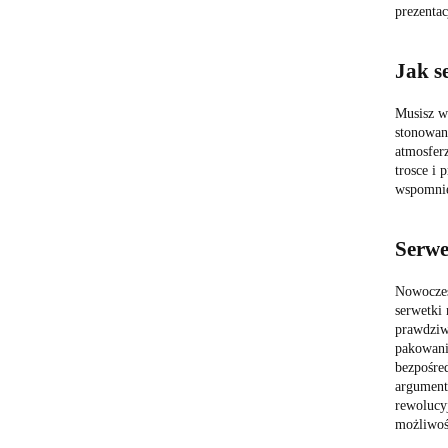
prezenta
Jak s
Musisz wi
stonowane
atmosferz
trosce i 
wspomnie
Serwe
Nowoczes
serwetki 
prawdziw
pakowanie
bezpośre
argument 
rewolucyj
możliwość