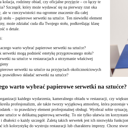
 kolacja, rodzinny obiad, czy oficjalne przyjęcie – co łączy te
ia? Szczegół, który może wydawać się na pierwszy rzut oka
y, ale w rzeczywistości ma ogromne znaczenie dla całej
ji stołu – papierowe serwetki na sztućce. Ten niewielki element
ny, może zdziałać cuda dla Twojego stołu, podkreślając klasę
ość o detale.
i:
aczego warto wybrać papierowe serwetki na sztućce?
k serwetki mogą podnieść estetykę przygotowanego stołu?
rwetki na sztućce w restauracjach a utrzymanie właściwej
gieny
pierowe serwetki na sztućce na przyjęciach okolicznościowych
k prawidłowo składać serwetki na sztućce?
ego warto wybrać papierowe serwetki na sztućce?
rganizacji każdego wydarzenia, kameralnego obiadu w restauracji, czy większego
kreśla profesjonalizm, ale także tworzy wyjątkową atmosferę, która pozostaje
datek – to prawdziwy element profesjonalnej obsługi. Wyobraź sobie sytuację, 
e sztućce w delikatną papierową serwetkę. To nie tylko ułatwia im korzystan
i dbałości o każdy szczegół. Zaletą takich serwetek jest ich niezwykła funkcjo
 ich kolorystykę do wystroju restauracji lub charakteru imprezy. Chcesz stwor