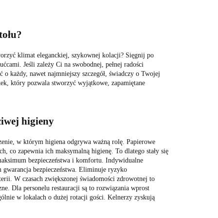
tołu?
orzyć klimat eleganckiej, szykownej kolacji? Sięgnij po
ućcami. Jeśli zależy Ci na swobodnej, pełnej radości
ć o każdy, nawet najmniejszy szczegół, świadczy o Twojej
atek, który pozwala stworzyć wyjątkowe, zapamiętane
iwej higieny
zenie, w którym higiena odgrywa ważną rolę. Papierowe
h, co zapewnia ich maksymalną higienę. To dlatego stały się
aksimum bezpieczeństwa i komfortu. Indywidualne
im gwarancja bezpieczeństwa. Eliminuje ryzyko
terii. W czasach zwiększonej świadomości zdrowotnej to
zne. Dla personelu restauracji są to rozwiązania wprost
lnie w lokalach o dużej rotacji gości. Kelnerzy zyskują