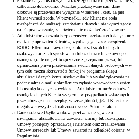
Podanie danych osobowych, a także zgoda na ich przetwarzanie są
całkowicie dobrowolne. Wszelkie przekazywane nam dane
osobowe są przetwarzane wyłącznie w zakresie i celu, na jaki
Klient wyraził zgodę. W przypadku, gdy Klient nie poda
niezbędnych do realizacji zamówienia danych i nie wyrazi zgody
na ich przetwarzanie, zamówienie nie może być zrealizowane.
Administrator zapewnia bezpieczeństwo przekazanych danych oraz
realizację uprawnień Klientów, wynikających z rozporządzenia
RODO. Klient ma prawo dostępu do treści swoich danych
osobowych oraz ich sprostowania lub żądania ich całkowitego
usunięcia (o ile nie jest to sprzeczne z przepisami prawa) lub
ograniczenia prawa przetwarzania swoich danych osobowych – w
tym celu można skorzystać z funkcji w programie sklepu
aktualizacji danych konta użytkownika lub wysłać zgłoszenie na
podany adres e-mail z określeniem żądania wprowadzenia zmian
lub usunięcia danych z ewidencji. Administrator może odmówić
usunięcia danych Klienta wyłącznie w przypadkach wskazanych
przez obowiązujące przepisy, w szczególności, jeżeli Klient nie
uregulował wszystkich należności wobec Administratora.
Dane osobowe Użytkowników, przetwarzane są w celu
nawiązania, ukształtowania, zawarcia, zmiany lub rozwiązania
Umowy pomiędzy Sprzedawcą i Klientem oraz zrealizowania
Umowy sprzedaży lub Umowy zawartej na odległość opisanej w
Regulaminie.