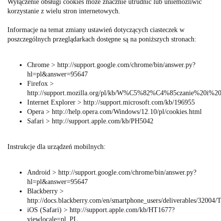
Wyłączenie obsługi cookies może znacznie utrudnić lub uniemożliwić
korzystanie z wielu stron internetowych.
Informacje na temat zmiany ustawień dotyczących ciasteczek w
poszczególnych przeglądarkach dostępne są na poniższych stronach:
Chrome > http://support.google.com/chrome/bin/answer.py?
hl=pl&answer=95647
Firefox >
http://support.mozilla.org/pl/kb/W%C5%82%C4%85czanie%20
Internet Explorer > http://support.microsoft.com/kb/196955
Opera > http://help.opera.com/Windows/12.10/pl/cookies.html
Safari > http://support.apple.com/kb/PH5042
Instrukcje dla urządzeń mobilnych:
Android > http://support.google.com/chrome/bin/answer.py?
hl=pl&answer=95647
Blackberry >
http://docs.blackberry.com/en/smartphone_users/deliverables/3200
iOS (Safari) > http://support.apple.com/kb/HT1677?
viewlocale=pl_PL