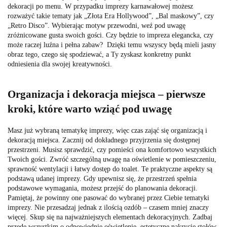
dekoracji po menu. W przypadku imprezy karnawałowej możesz
rozważyć takie tematy jak „Złota Era Hollywood”, „Bal maskowy”, czy
„Retro Disco”. Wybierając motyw przewodni, weź pod uwagę
zróżnicowane gusta swoich gości. Czy będzie to impreza elegancka, czy
może raczej luźna i pełna zabaw? Dzięki temu wszyscy będą mieli jasny
obraz tego, czego się spodziewać, a Ty zyskasz konkretny punkt
odniesienia dla swojej kreatywności.
Organizacja i dekoracja miejsca – pierwsze
kroki, które warto wziąć pod uwagę
Masz już wybraną tematykę imprezy, więc czas zająć się organizacją i
dekoracją miejsca. Zacznij od dokładnego przyjrzenia się dostępnej
przestrzeni. Musisz sprawdzić, czy pomieści ona komfortowo wszystkich
Twoich gości. Zwróć szczególną uwagę na oświetlenie w pomieszczeniu,
sprawność wentylacji i łatwy dostęp do toalet. Te praktyczne aspekty są
podstawą udanej imprezy. Gdy upewnisz się, że przestrzeń spełnia
podstawowe wymagania, możesz przejść do planowania dekoracji.
Pamiętaj, że powinny one pasować do wybranej przez Ciebie tematyki
imprezy. Nie przesadzaj jednak z ilością ozdób – czasem mniej znaczy
więcej. Skup się na najważniejszych elementach dekoracyjnych. Zadbaj
przede wszystkim o odpowiednie oświetlenie, estetyczne nakrycie stołów