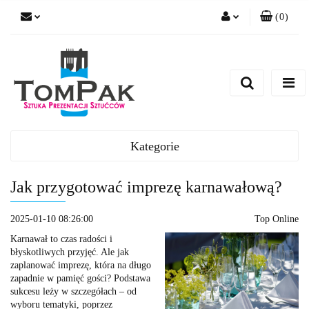
(
0
)
Zaloguj się
Zarejestruj się
Dodaj zgłoszenie
Kategorie
Jak przygotować imprezę karnawałową?
2025-01-10 08:26:00
Top Online
Karnawał to czas radości i
błyskotliwych przyjęć. Ale jak
zaplanować imprezę, która na długo
zapadnie w pamięć gości? Podstawa
sukcesu leży w szczegółach – od
wyboru tematyki, poprzez