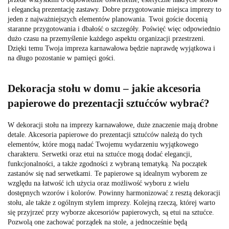
i elegancką prezentację zastawy. Dobre przygotowanie miejsca imprezy to
jeden z najważniejszych elementów planowania. Twoi goście docenią
staranne przygotowania i dbałość o szczegóły. Poświęć więc odpowiednio
dużo czasu na przemyślenie każdego aspektu organizacji przestrzeni.
Dzięki temu Twoja impreza karnawałowa będzie naprawdę wyjątkowa i
na długo pozostanie w pamięci gości.
Dekoracja stołu w domu – jakie akcesoria
papierowe do prezentacji sztućców wybrać?
W dekoracji stołu na imprezy karnawałowe, duże znaczenie mają drobne
detale. Akcesoria papierowe do prezentacji sztućców należą do tych
elementów, które mogą nadać Twojemu wydarzeniu wyjątkowego
charakteru. Serwetki oraz etui na sztućce mogą dodać elegancji,
funkcjonalności, a także zgodności z wybraną tematyką. Na początek
zastanów się nad serwetkami. Te papierowe są idealnym wyborem ze
względu na łatwość ich użycia oraz możliwość wyboru z wielu
dostępnych wzorów i kolorów. Powinny harmonizować z resztą dekoracji
stołu, ale także z ogólnym stylem imprezy. Kolejną rzeczą, której warto
się przyjrzeć przy wyborze akcesoriów papierowych, są etui na sztućce.
Pozwolą one zachować porządek na stole, a jednocześnie będą