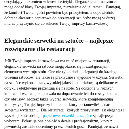
decydującym akcentem w kwestii estetyki. Eleganckie etui na sztućce
mogą dodać klasy Twojej imprezie, niezależnie od jej tematu. Pamiętaj,
że komfort Twoich gości powinien być priorytetem, a odpowiednio
dobrane akcesoria papierowe do prezentacji sztućców mogą w dużej
mierze przyczynić się do sukcesu Twojej imprezy karnawałowej.
Eleganckie serwetki na sztućce – najlepsze
rozwiązanie dla restauracji
Jeśli Twoja impreza karnawałowa ma mieć miejsce w restauracji,
eleganckie serwetki na sztućce mogą okazać się niezastąpionym
elementem wystroju stołu. One nie tylko dodają elegancji do każdego
ułożenia sztućców, ale także są praktyczne i wygodne w użyciu. Serwetki
na sztućce wykonane są z wysokiej jakości materiałów, są delikatne w
dotyku i efektownie prezentują się na stole. Są dostępne w różnych
kolorach i wzorach, co pozwala na dopasowanie ich do reszty dekoracji
czy obrusów. Możesz także wybrać serwetki, które komplementują
kolorystykę Twojej imprezy lub temat, który postanowiłeś nadać
swojemu wydarzeniu. Dla restauracji, których priorytetem jest elegancja i
wysoka jakość obsługi,
papierowe serwetki na sztućce
są najlepszym
wyborem. Pokazują one dbałość o detale i profesjonalizm, który z
pewnością zostanie doceniony przez Twoich gości. Pamiętaj, że nawet