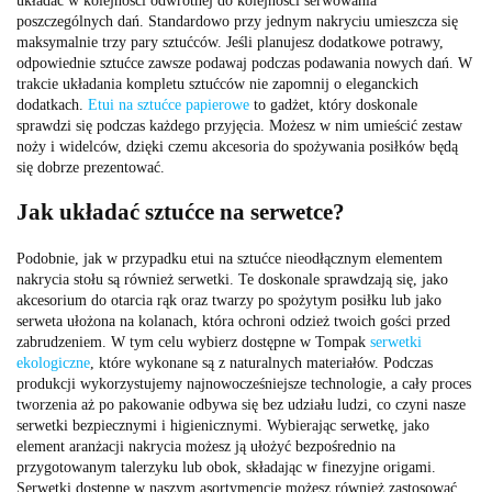
układać w kolejności odwrotnej do kolejności serwowania
poszczególnych dań. Standardowo przy jednym nakryciu umieszcza się
maksymalnie trzy pary sztućców. Jeśli planujesz dodatkowe potrawy,
odpowiednie sztućce zawsze podawaj podczas podawania nowych dań. W
trakcie układania kompletu sztućców nie zapomnij o eleganckich
dodatkach.
Etui na sztućce papierowe
to gadżet, który doskonale
sprawdzi się podczas każdego przyjęcia. Możesz w nim umieścić zestaw
noży i widelców, dzięki czemu akcesoria do spożywania posiłków będą
się dobrze prezentować.
Jak układać sztućce na serwetce?
Podobnie, jak w przypadku etui na sztućce nieodłącznym elementem
nakrycia stołu są również serwetki. Te doskonale sprawdzają się, jako
akcesorium do otarcia rąk oraz twarzy po spożytym posiłku lub jako
serweta ułożona na kolanach, która ochroni odzież twoich gości przed
zabrudzeniem. W tym celu wybierz dostępne w Tompak
serwetki
ekologiczne
, które wykonane są z naturalnych materiałów. Podczas
produkcji wykorzystujemy najnowocześniejsze technologie, a cały proces
tworzenia aż po pakowanie odbywa się bez udziału ludzi, co czyni nasze
serwetki bezpiecznymi i higienicznymi. Wybierając serwetkę, jako
element aranżacji nakrycia możesz ją ułożyć bezpośrednio na
przygotowanym talerzyku lub obok, składając w finezyjne origami.
Serwetki dostępne w naszym asortymencie możesz również zastosować