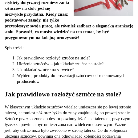
etykiety dotyczącej rozmieszczania
sztućców na stole jest się
niezwykle przydatna. Kiedy znasz
podstawowe zasady, nie tylko
przyspieszysz swoją pracę, ale również zadbasz o elegancką aranżację
stołu. Sprawdź, co musisz wiedzieć na ten temat, by być
przygotowanym na kolejną uroczystość!
Spis treści:
Jak prawidłowo rozłożyć sztućce na stole?
Ułożenie sztućców – jak układać sztućce na stole?
Jak układać sztućce na serwetce?
Wybieraj produkty do prezentacji sztućców od renomowanych
producentów
Jak prawidłowo rozłożyć sztućce na stole?
W klasycznym układzie sztućców widelec umieszcza się po lewej stronie
talerza, natomiast nóż oraz łyżka do zupy znajdują się po prawej stronie.
Sztućce przeznaczone do deseru powinny leżeć nad talerzem, przy czym
łyżeczka powinna być umieszczona nad widelcem deserowym. Ważne
jest, aby ostrze noża było zwrócone w stronę talerza. Co do kolejności
ułożenia sztućców, powinna ona odpowiadać kolejności podawania