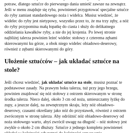
potraw, dlatego sztućce do pierwszego dania umieść zawsze na zewnątrz.
Jeśli w menu znajduje się ryba, powinieneś przygotować specjalne sztućce
do ryby zamiast standardowego noża i widelca. Musisz wiedzieć, że
widelec do ryby jest nietypowy, wszystko przez to, że ma trzy zęby, a nóż
do ryby przypomina małą łopatkę do ciasta i służy do delikatnego
oddzielania kawałków ryby, a nie do jej krojenia. Po lewej stronie
najbliżej talerza powinien leżeć widelec stołowy z czterema zębami
skierowanymi ku górze, a obok niego widelec obiadowo-deserowy,
również z zębami skierowanymi do góry.
Ułożenie sztućców – jak układać sztućce na
stole?
Jeśli chcesz wiedzieć,
jak układać sztućce na stole
, musisz poznać te
podstawowe zasady. Na prawym boku talerza, tuż przy jego brzegu,
powinien znajdować się nóż stołowy z ostrzem skierowanym w stronę
środka talerza. Nieco dalej, około 3 cm od noża, umieszczamy łyżkę do
zupy, a jeszcze dalej, na zewnętrznym skraju, leży nóż obiadowo-
deserowy, czasami określany jako nóż do przystawek, również z ostrzem
zwróconym w stronę talerza. Aby odróżnić nóż obiadowo-deserowy od
noża stołowego warto, abyś zwrócił uwagę na długość – nóż stołowy jest
zwykle o około 2 cm dłuższy. Sztućce z jednego kompletu powinieneś