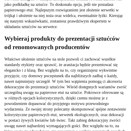
jako podkładkę na sztućce. To doskonała opcja, jeśli nie posiadasz
papierowego etui. Najlepszym rozwiązaniem jest złożenie serwetki w
trójkąt i ułożenie na niej noża oraz widelca, ewentualnie łyżki. Kierując
się naszymi wskazówkami, zostaniesz prawdziwym ekspertem w
układaniu sztućców na serwetce.
Wybieraj produkty do prezentacji sztućców
od renomowanych producentów
Właściwe ułożenie sztućców na stole pozwoli ci zachować wszelkie
standardy etykiety oraz sprawić, że aranżacja będzie prezentować się
elegancko i z klasą. Bez względu na to, czy organizujesz wykwintne
przyjęcie, czy domowy poczęstunek dla najbliższych zadbaj o każdy,
nawet najmniejszy szczegół. W tym bez wątpienia pomogą ci akcesoria
dekoracyjne do prezentacji sztućców. Wśród dostępnych wariantów zwróć
szczególną uwagę na papierowe etui na sztućce. Pokrowce oferowane są
w różnych opcjach kolorystycznych, dzięki czemu możesz je z
powodzeniem dopasować do przyjętego motywu przewodniego
wydarzenia. Ze swojej strony polecamy skomponować spójne zestawienie
kolorystyczne papierowych etui, serwetek ekologicznych, oraz dekoracji
w postaci żywych kwiatów lub świec. Taki zabieg dekoracyjny zwróci
uwagę nawet najbardziej wymagających gości. Bez względu na to, na