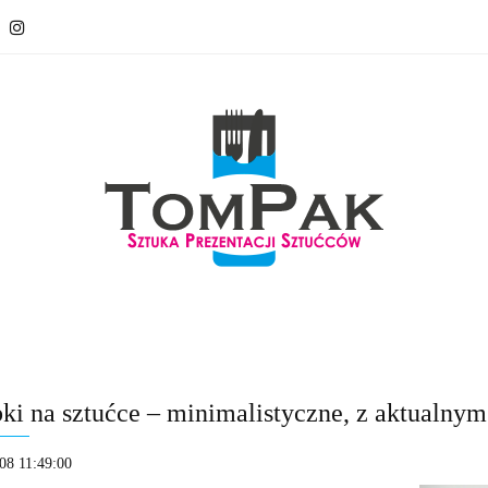
 sztućce
Serwetki na sztućce
ECO Recycling
O na
sztućce
Serwetki na sztućce
ECO Recycling
O nas
ki na sztućce – minimalistyczne, z aktualny
08 11:49:00