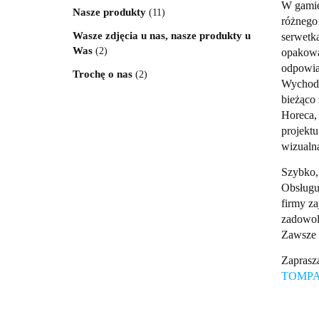
W gamie
Nasze produkty
(11)
różnego 
Wasze zdjęcia u nas, nasze produkty u
serwetk
Was
(2)
opakowa
odpowia
Trochę o nas
(2)
Wychodz
bieżąco
Horeca,
projektu
wizualn
Szybko, 
Obsługu
firmy za
zadowole
Zawsze 
Zaprasza
TOMPAK