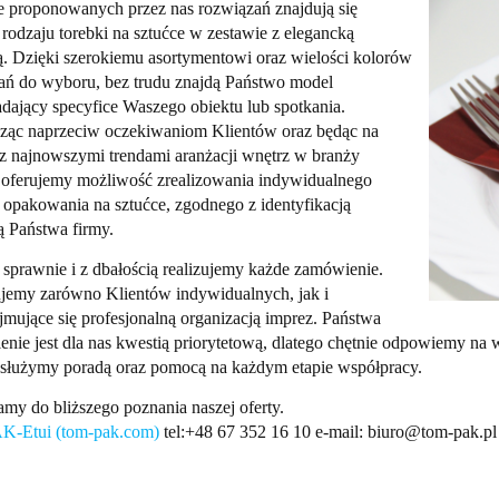
 proponowanych przez nas rozwiązań znajdują się
rodzaju torebki na sztućce w zestawie z elegancką
ą. Dzięki szerokiemu asortymentowi oraz wielości kolorów
ń do wyboru, bez trudu znajdą Państwo model
dający specyfice Waszego obiektu lub spotkania.
ąc naprzeciw oczekiwaniom Klientów oraz będąc na
 z najnowszymi trendami aranżacji wnętrz w branży
 oferujemy możliwość zrealizowania indywidualnego
 opakowania na sztućce, zgodnego z identyfikacją
ą Państwa firmy.
sprawnie i z dbałością realizujemy każde zamówienie.
jemy zarówno Klientów indywidualnych, jak i
jmujące się profesjonalną organizacją imprez. Państwa
nie jest dla nas kwestią priorytetową, dlatego chętnie odpowiemy na 
służymy poradą oraz pomocą na każdym etapie współpracy.
my do bliższego poznania naszej oferty.
-Etui (tom-pak.com)
tel:+48 67 352 16 10 e-mail: biuro@tom-pak.pl